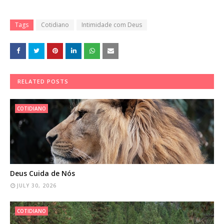
Tags
Cotidiano
Intimidade com Deus
RELATED POSTS
COTIDIANO
Deus Cuida de Nós
JULY 30, 2026
COTIDIANO