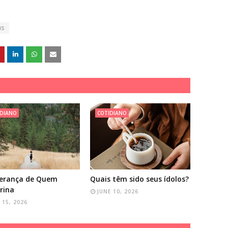
us
IDIANO
COTIDIANO
perança de Quem
Quais têm sido seus ídolos?
rina
JUNE 10, 2026
 15, 2026