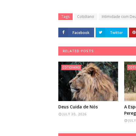
Tags
Cotidiano
Intimidade com De
Facebook
Twitter
RELATED POSTS
COTIDIANO
COT
Deus Cuida de Nós
A Es
Pereg
JULY 30, 2026
JULY