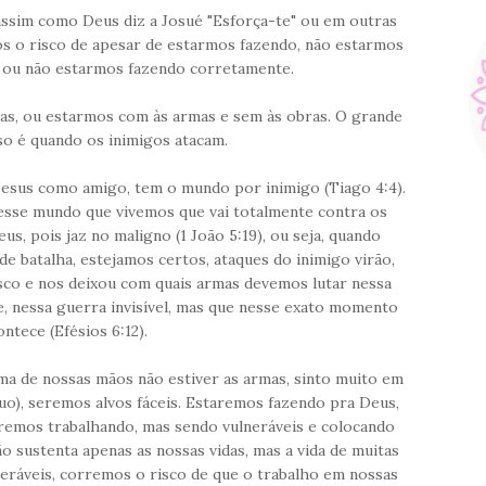
ssim como Deus diz a Josué "Esforça-te" ou em outras
os o risco de apesar de estarmos fazendo, não estarmos
 ou não estarmos fazendo corretamente.
as, ou estarmos com às armas e sem às obras. O grande
o é quando os inimigos atacam.
 Jesus como amigo, tem o mundo por inimigo (Tiago 4:4).
esse mundo que vivemos que vai totalmente contra os
us, pois jaz no maligno (1 João 5:19), ou seja, quando
 batalha, estejamos certos, ataques do inimigo virão,
sco e nos deixou com quais armas devemos lutar nessa
e, nessa guerra invisível, mas que nesse exato momento
ontece (Efésios 6:12).
a de nossas mãos não estiver as armas, sinto muito em
o), seremos alvos fáceis. Estaremos fazendo pra Deus,
remos trabalhando, mas sendo vulneráveis e colocando
ão sustenta apenas as nossas vidas, mas a vida de muitas
eráveis, corremos o risco de que o trabalho em nossas