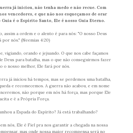
uerra já iniciou, não tenha medo e não recue. Com
emos vencedores, e que não nos esqueçamos de orar
Guia é o Espírito Santo, Ele é nosso Guia Eterno.
, assim a ordem e o alento é para nós: "O nosso Deus
á por nós." (Neemias 4:20)
e, vigiando, orando e jejuando. O que nos cabe façamos
e Deus para batalha, mas o que não conseguirmos fazer
o o nosso melhor, Ele fará por nós.
erra já iniciou há tempos, mas se perdemos uma batalha,
 queda e recomecemos. A guerra não acabou, e em nome
enceremos, não porque em nós há força, mas porque Ele
acita e é a Própria Força.
punhou a Espada do Espírito? Já está trabalhando?
em nós, Ele é Fiel pra nos garantir a chegada na nossa
compensar, mas onde nossa maior recompensa será no