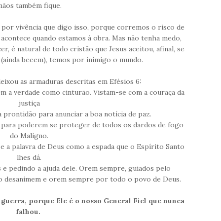
mãos também fique.
 por vivência que digo isso, porque corremos o risco de
e acontece quando estamos à obra. Mas não tenha medo,
r, é natural de todo cristão que Jesus aceitou, afinal, se
(ainda beeem), temos por inimigo o mundo.
 deixou as armaduras descritas em Efésios 6:
em a verdade como cinturão. Vistam-se com a couraça da
justiça
a prontidão para anunciar a boa notícia de paz.
, para poderem se proteger de todos os dardos de fogo
do Maligno.
 e a palavra de Deus como a espada que o Espírito Santo
lhes dá.
s e pedindo a ajuda dele. Orem sempre, guiados pelo
Não desanimem e orem sempre por todo o povo de Deus.
guerra, porque Ele é o nosso General Fiel que nunca
falhou.