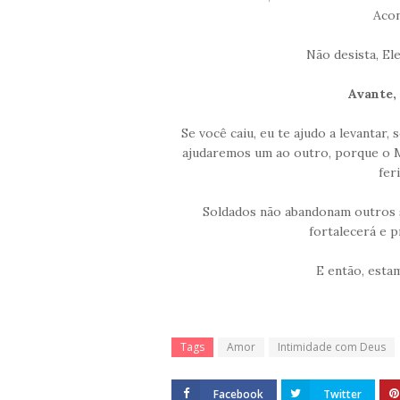
Acon
Não desista, Ele
Avante,
Se você caiu, eu te ajudo a levantar, 
ajudaremos um ao outro, porque o M
fer
Soldados não abandonam outros s
fortalecerá e 
E então, est
Tags
Amor
Intimidade com Deus
Facebook
Twitter