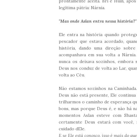
prontamente aceita. Bri e Huin, apó
legítima pátria: Nárnia.
"Mas onde Aslan entra nessa história?"
Ele entra na história quando prote
pescador que estava acordado, quan
história, dando uma direção sobr
acompanhava em sua volta a Nárnia.
nunca os deixava sozinhos, embora 
Deus nos conduz de volta ao Lar, qua
volta ao Céu.
Não estamos sozinhos na Caminhada.
Deus não está presente, Ele continua
trilharmos o caminho de esperança qu
bons, mas porque Deus é, e não há n
momentos Aslan esteve com Shasta
certamente Deus estará com você,
cuidado dEle.
E se Ele está conosco, isso é mais do que