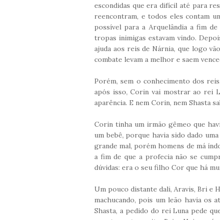
escondidas que era difícil até para re
reencontram, e todos eles contam u
possível para a Arquelândia a fim de
tropas inimigas estavam vindo. Depo
ajuda aos reis de Nárnia, que logo vã
combate levam a melhor e saem vence
Porém, sem o conhecimento dos reis,
após isso, Corin vai mostrar ao rei
aparência. E nem
Corin, nem Shasta sa
Corin tinha um irmão gêmeo que havia
um bebê, porque havia sido dado uma 
grande mal, porém homens de má índol
a fim de que a profecia não se cumpr
dúvidas: era o seu filho Cor que há m
Um pouco distante dali, Aravis, Bri e 
machucando, pois um leão havia os a
Shasta, a pedido do rei Luna pede que