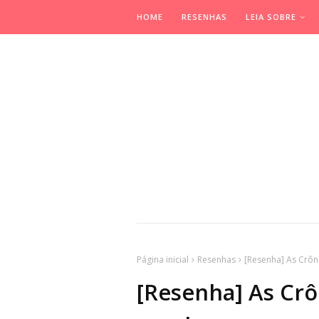
HOME
RESENHAS
LEIA SOBRE
Página inicial
Resenhas
[Resenha] As Crôni
[Resenha] As Crô