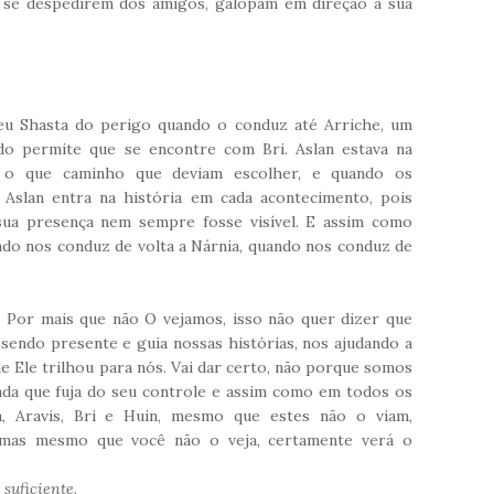
s se despedirem dos amigos, galopam em direção a sua
geu Shasta do perigo quando o conduz até Arriche, um
do permite que se encontre com Bri. Aslan estava na
e o que caminho que deviam escolher, e quando os
 Aslan entra na história em cada acontecimento, pois
sua presença nem sempre fosse visível.
E assim como
ndo nos conduz de volta a Nárnia, quando nos conduz de
 Por mais que não O vejamos, isso não quer dizer que
 sendo presente e guia nossas histórias, nos ajudando a
e Ele trilhou para nós. Vai dar certo, não porque somos
ada que fuja do seu controle e assim como em todos os
, Aravis, Bri e Huin, mesmo que estes não o viam,
 mas mesmo que você não o veja, certamente verá o
 suficiente.