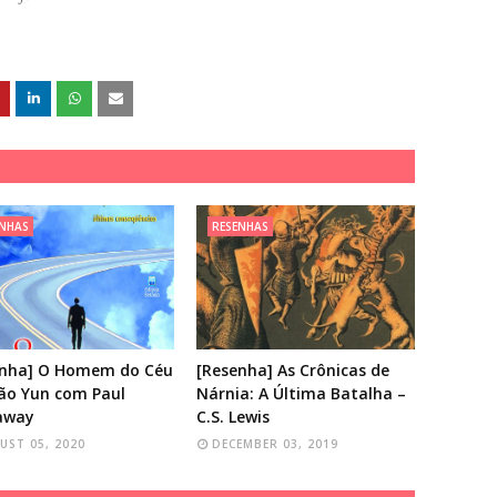
ENHAS
RESENHAS
enha] O Homem do Céu
[Resenha] As Crônicas de
ão Yun com Paul
Nárnia: A Última Batalha –
away
C.S. Lewis
UST 05, 2020
DECEMBER 03, 2019