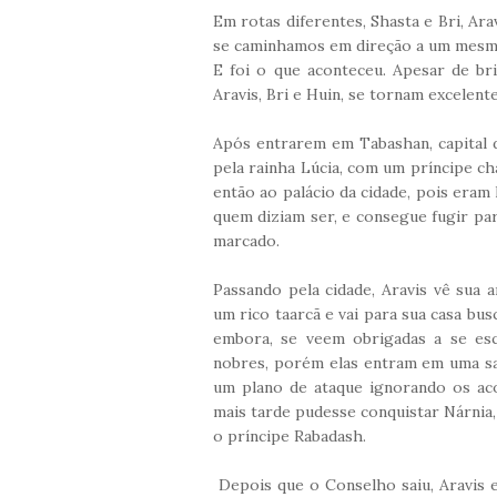
Em rotas diferentes, Shasta e Bri, Ar
se caminhamos em direção a um mesmo
E foi o que aconteceu.
Apesar de br
Aravis, Bri e Huin, se tornam excelen
Após entrarem em Tabashan, capital 
pela rainha Lúcia, com um príncipe ch
então ao palácio da cidade, pois eram
quem diziam ser, e consegue fugir pa
marcado.
Passando pela cidade, Aravis vê sua 
um rico taarcã e vai para sua casa bu
embora, se veem obrigadas a se esc
nobres, porém elas entram em uma sa
um plano de ataque ignorando os aco
mais tarde pudesse conquistar Nárnia
o príncipe Rabadash.
Depois que o Conselho saiu, Aravis e