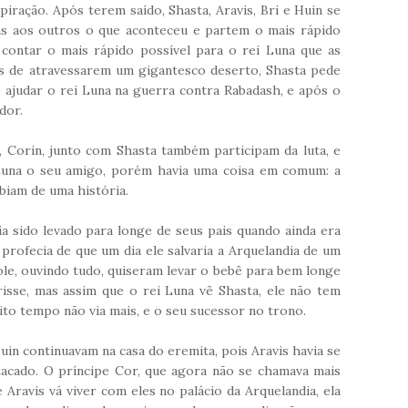
spiração. Após terem saído, Shasta, Aravis, Bri e Huin se
ns aos outros o que aconteceu e partem o mais rápido
 contar o mais rápido possível para o rei Luna que as
is de atravessarem um gigantesco deserto, Shasta pede
o ajudar o rei Luna na guerra contra Rabadash, e após o
dor.
 Corin, junto com Shasta também participam da luta, e
 Luna o seu amigo, porém havia uma coisa em comum: a
biam de uma história.
 sido levado para longe de seus pais quando ainda era
profecia de que um dia ele salvaria a Arquelandia de um
e, ouvindo tudo, quiseram levar o bebê para bem longe
isse, mas assim que o rei Luna vê Shasta, ele não tem
uito tempo não via mais, e o seu sucessor no trono.
Huin continuavam na casa do eremita, pois Aravis havia se
tacado. O príncipe Cor, que agora não se chamava mais
 Aravis vá viver com eles no palácio da Arquelandia, ela