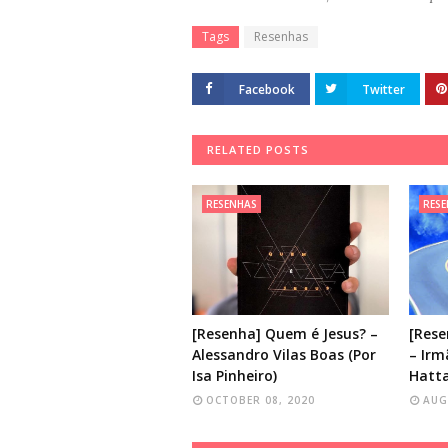
Tags
Resenhas
Facebook
Twitter
RELATED POSTS
RESENHAS
RES
[Resenha] Quem é Jesus? –
[Res
Alessandro Vilas Boas (Por
– Irm
Isa Pinheiro)
Hatt
OCTOBER 08, 2020
AUG