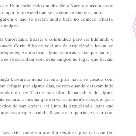
avis e Huin estão indo em direção a Nárnia, e assim como
 lugar, é provável que se acabem se encontrando.
igarem e não se darem muito bem no começo, Shasta,
tes amigos.
da Calormânia, Shasta é confundido pelo rei Edmundo e
amado Corin, filho do rei Luna da Arquelândia, levam-no
 hóspedes, e após ficar algumas horas, sabia que não era
ra se reencontrar com seus amigos no lugar que haviam
amiga Lassarina numa litreira, pois havia se casado com
scar refúgio por alguns dias, porém quando estavam indo
onder do rei Tisroc, seu filho Rabadash e de alguns
la escura, a mesma que serviria momentos depois para
rdos de paz contra rei Luna da Arquelandia, para que
, apenas porque a rainha Suzana não queria se casar com
 Lassarina puderam por fim respirar, pois estavam tão