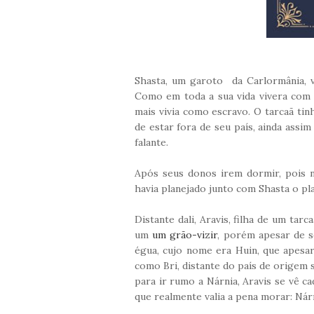
Shasta, um garoto da Carlormânia, v
Como em toda a sua vida vivera com 
mais vivia como escravo. O tarcaã ti
de estar fora de seu país, ainda assi
falante.
Após seus donos irem dormir, pois no 
havia planejado junto com Shasta o pl
Distante dali, Aravis, filha de um tar
um
um grão-vizir
, porém apesar de se
égua, cujo nome era Huin, que apesa
como Bri, distante do país de origem
para ir rumo a Nárnia, Aravis se vê c
que realmente valia a pena morar: Nár