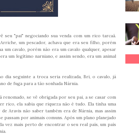
ê seu "pai" negociando sua venda com um rico tarcaã.
Arriche, um pescador, achava que era seu filho, porém
nha um cavalo, porém não era um cavalo qualquer, apesar
m era um legítimo narniano, e assim sendo, era um animal
dia seguinte a troca seria realizada, Bri, o cavalo, já
ano de fuga para a tão sonhada Nárnia.
caã renomado, se vê obrigada por seu pai, a se casar com
r rico, ela sabia que riqueza não é tudo. Ela tinha uma
r de Aravis não saber também era de Nárnia, mas assim
 se passam por animais comuns. Após um plano planejado
ada vez mais perto de encontrar o seu real país, um país
nia.