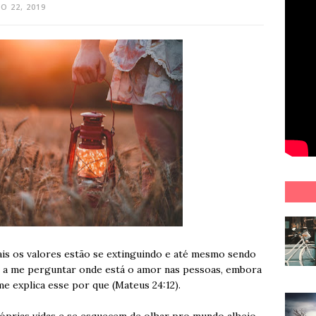
O 22, 2019
is os valores estão se extinguindo e até mesmo sendo
o a me perguntar onde está o amor nas pessoas, embora
 me explica esse por que (Mateus 24:12).
óprias vidas e se esquecem de olhar pro mundo alheio.