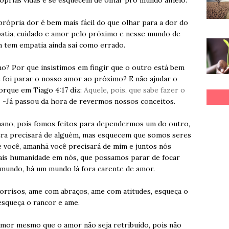
rópria dor é bem mais fácil do que olhar para a dor do
mpatia, cuidado e amor pelo próximo e nesse mundo de
m tem empatia ainda sai como errado.
o? Por que insistimos em fingir que o outro está bem
 foi parar o nosso amor ao próximo? E não ajudar o
orque em Tiago 4:17 diz:
Aquele, pois, que sabe fazer o
-
Já passou da hora de revermos nossos conceitos.
ano, pois fomos feitos para dependermos um do outro,
ra precisará de alguém, mas esquecem que somos seres
 você, amanhã você precisará de mim e juntos nós
ais humanidade em nós, que possamos parar de focar
mundo, há um mundo lá fora caren
te de amor.
orrisos, ame com abraços, ame com atitudes, esqueça o
esqueça o rancor e ame.
mor mesmo que o amor não seja retribuído, pois não