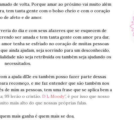
mado de volta. Porque amar ao próximo vai muito além
ira, tem tanta gente com o bolso cheio e com o coração
io de afeto e de amor.
rreria do dia e com seus afazeres que se esquecem de
querendo ser amada e tem tanta gente com amor pra dar,
amor tenha se esfriado no coração de muitas pessoas
 que ainda ajudam, seja sorrindo para um desconhecido,
alidade não seja retribuída ou também seja ajudando os
necessitados.
om a ajuda dEle eu também posso fazer parte dessas
 para recomeço, e me faz entender que são também nos
és de mim as pessoas, tem uma frase que se aplica bem a
; 99 lerão o cristão.
D L Moody
”, é por isso que nosso
uito mais alto do que nossas próprias falas.
s quem mais ganha é quem mais se doa,