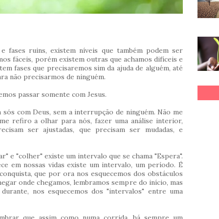
 e fases ruins, existem níveis que também podem ser
os fáceis, porém existem outras que achamos difíceis e
em fases que precisaremos sim da ajuda de alguém, até
ara não precisarmos de ninguém.
emos passar somente com Jesus.
 sós com Deus, sem a interrupção de ninguém. Não me
 me refiro a olhar para nós, fazer uma análise interior,
precisam ser ajustadas, que precisam ser mudadas, e
r" e "colher" existe um intervalo que se chama "Espera".
ce em nossas vidas existe um intervalo, um período. É
conquista, que por ora nos esquecemos dos obstáculos
hegar onde chegamos, lembramos sempre do início, mas
durante, nos esquecemos dos "intervalos" entre uma
embrar que assim como numa corrida, há sempre um