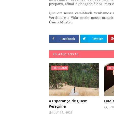
preparo, afinal, a chegada é boa, mas 
Que em nossa caminhada venhamos se
Verdade e a Vida, mude nossa maneira
Único Mestre.
Facebook
Twitter
RELATED POSTS
COTIDIANO
COT
A Esperança de Quem
Quais
Peregrina
JUNE
JULY 15, 2026